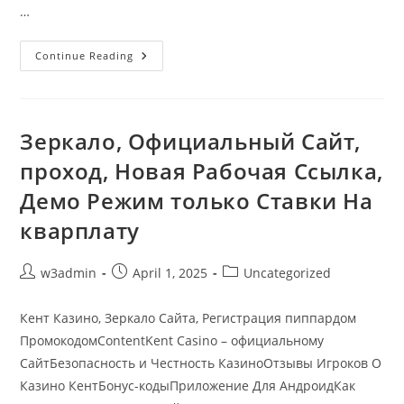
…
Exploring
Continue Reading
Ricky
Casino:
A
Beginner’s
Guide
For
Зеркало, Официальный Сайт,
Australian
Gaming
проход, Новая Рабочая Ссылка,
Enthusiasts
Демо Режим только Ставки На
кварплату
Post
Post
Post
w3admin
April 1, 2025
Uncategorized
author:
published:
category:
Кент Казино, Зеркало Сайта, Регистрация пиппардом
ПромокодомContentKent Casino – официальному
СайтБезопасность и Честность КазиноОтзывы Игроков О
Казино КентБонус-кодыПриложение Для АндроидКак