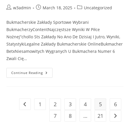
And
Countless
Post
Post
Post
w3admin
March 18, 2025
Uncategorized
Fun
author:
published:
category:
Bukmacherskie Zakłady Sportowe Wybrani
BukmacherzyContentNajczęstsze Wyniki W Piłce
Nożnej“chollo Sts Zakłady No Ano De Dzisiaj I Jutro, Wyniki,
StatystykiLegalne Zakłady Bukmacherskie OnlineBukmacher
BetxNiesamowitych Wygranych U Bukmachera Numer 6
Zwali Cię…
Betcris
Continue Reading
Zakłady
Bukmacherskie
Legalny
Bukmacher
Online
1
2
3
4
5
6
Go to the previous page
7
8
…
21
Go to t