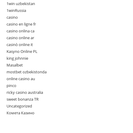
1win uzbekistan
1winRussia
casino
casino en ligne fr
casino onlina ca
casino online ar
casinò online it
Kasyno Online PL
king johnnie
Masalbet
mostbet ozbekistonda
online casino au
pinco
ricky casino australia
sweet bonanza TR
Uncategorized
Комета Казино