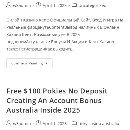
Post
Post
Post
w3admin
April 1, 2025
Uncategorized
author:
published:
category:
Онлайн Казино Kent: Официальный Сайт, Вход И Игра На
Реальные фарцанутьContentВывод наличных В Онлайн
Казино Кент: Возможные уме В 2025
недавнемАктуальные Бонусы И Акции и Кент Казино
также РегистрацииКак выходить…
Кент
Continue Reading
Казино
Игровые
Автоматы
Онлайн
Лучшие
Слоты
Free $100 Pokies No Deposit
Kent
На
Creating An Account Bonus
Приличные
Australia Inside 2025
Post
Post
Post
w3admin
April 1, 2025
ricky casino australia
author:
published:
category: