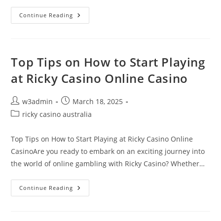
“Ideal
Continue Reading
Online
Casino
Throughout
Australia
Top Tips on How to Start Playing
at Ricky Casino Online Casino
Post
Post
w3admin
March 18, 2025
author:
published:
Post
ricky casino australia
category:
Top Tips on How to Start Playing at Ricky Casino Online
CasinoAre you ready to embark on an exciting journey into
the world of online gambling with Ricky Casino? Whether…
Top
Continue Reading
Tips
On
How
To