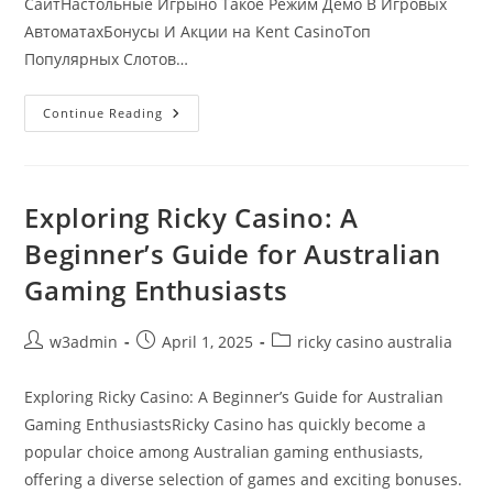
СайтНастольные Игрыно Такое Режим Демо В Игровых
АвтоматахБонусы И Акции на Kent CasinoТоп
Популярных Слотов…
Официальный
Continue Reading
Сайт
Онлайн
Казино,
Вход
А
Регистрация
Exploring Ricky Casino: A
Beginner’s Guide for Australian
Gaming Enthusiasts
Post
Post
Post
w3admin
April 1, 2025
ricky casino australia
author:
published:
category:
Exploring Ricky Casino: A Beginner’s Guide for Australian
Gaming EnthusiastsRicky Casino has quickly become a
popular choice among Australian gaming enthusiasts,
offering a diverse selection of games and exciting bonuses.