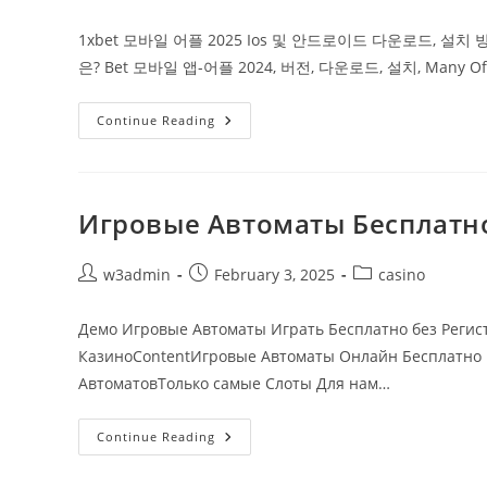
author:
published:
category:
1xbet 모바일 어플 2025 Ios 및 안드로이드 다운로드, 설치 방법 Cl
은? Bet 모바일 앱-어플 2024, 버전, 다운로드, 설치, Many Of 
1xbet
Continue Reading
어
플,
모
바
일,
앱
Игровые Автоматы Бесплатно
다
운
로
드
Post
Post
Post
w3admin
February 3, 2025
casino
author:
published:
category:
Демо Игровые Автоматы Играть Бесплатно без Регис
КазиноContentИгровые Автоматы Онлайн Бесплатно 
АвтоматовТолько самые Слоты Для нам…
Игровые
Continue Reading
Автоматы
Бесплатно
Играть