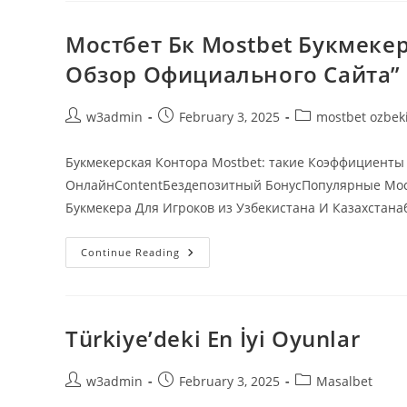
Онлайн
Без
Регистрации
Мостбет Бк Mostbet Букмеке
Обзор Официального Сайта”
Post
Post
Post
w3admin
February 3, 2025
mostbet ozbek
author:
published:
category:
Букмекерская Контора Mostbet: такие Коэффициенты
ОнлайнContentБездепозитный БонусПопулярные Мост
Букмекера Для Игроков из Узбекистана И Казахста
Мостбет
Continue Reading
Бк
Mostbet
Букмекерская
Контора
Регистрация
Бонус
Türkiye’deki En İyi Oyunlar
Обзор
Официального
Сайта”
Post
Post
Post
w3admin
February 3, 2025
Masalbet
author:
published:
category: