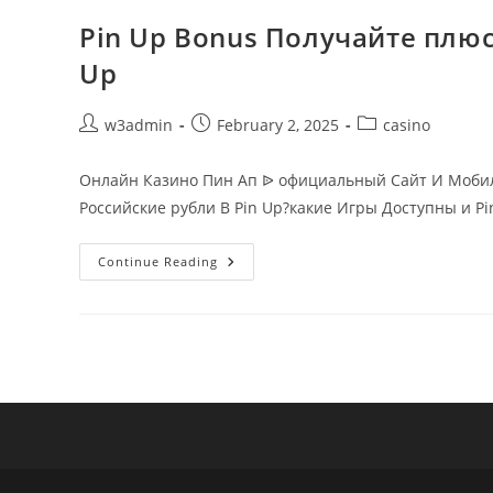
인
스
Pin Up Bonus Получайте плюс
포
츠
Up
베
팅
ᐉ
1-
Post
Post
Post
w3admin
February 2, 2025
casino
X-
author:
published:
category:
Bet
Com
Онлайн Казино Пин Ап ᐉ официальный Сайт И Мобил
Российские рубли В Pin Up?какие Игры Доступны и 
Pin
Continue Reading
Up
Bonus
Получайте
Плюс
Выгоды
От
Бонусов
В
Казино
Pin
Up